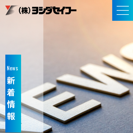
メインコンテンツへスキップ
MEN
U
News
新
着
情
報