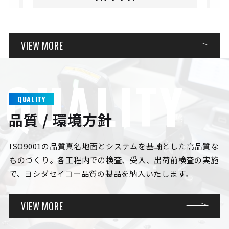
VIEW MORE
Q
U
A
L
I
T
Y
QUALITY
品質 / 環境方針
ISO9001の品質真名地面とシステムを基軸とした高品質な
ものづくり。各工程内での検査、受入、出荷前検査の実施
で、ヨシダセイコー品質の製品を納入いたします。
VIEW MORE