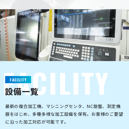
F
A
C
I
L
I
T
Y
FACILITY
設備一覧
最新の複合加工機、マシニングセンタ、NC旋盤、測定機
器をはじめ、多種多様な加工設備を保有。お客様のご要望
に沿った加工対応が可能です。