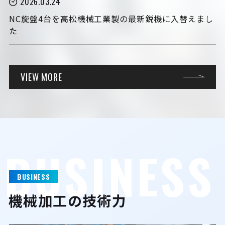
2026.03.24
NC旋盤4台を高松機械工業製の最新鋭機に入替えまし
た
VIEW MORE
B
U
S
I
N
E
S
S
BUSINESS
機械加工の技術力