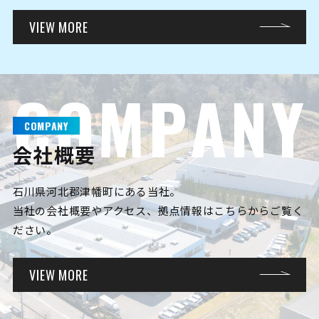
VIEW MORE
C
O
M
P
A
N
Y
COMPANY
会社概要
石川県河北郡津幡町にある当社。
当社の会社概要やアクセス、拠点情報はこちらからご覧く
ださい。
VIEW MORE