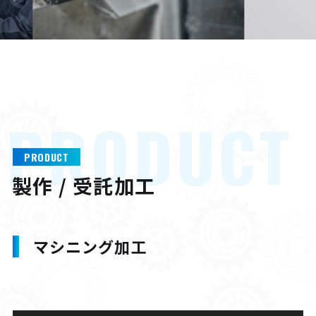
P
R
O
D
U
C
T
PRODUCT
製作 / 受託加工
マシニング加工