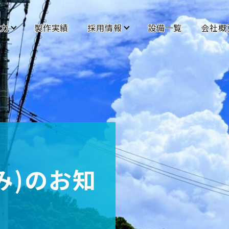
力
製作実績
採用情報
設備一覧
会社概
み)のお知