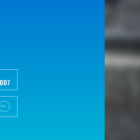
。
7007