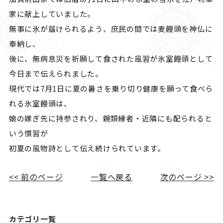
家に献上していました。
無事に氷が届けられるよう、庶民の間では麦饅頭を神仏に
奉納し、
後に、無病息災を祈願して食された風習が氷室饅頭として
今日まで伝えられました。
現代では7月1日に夏の暑さを乗り切り健康を願って食べら
れる氷室饅頭は、
娘の嫁ぎ先に持参されり、親類縁者・近隣にも配られると
いう慣習が
初夏の風物詩として伝え続けられています。
<< 前のページ
一覧へ戻る
次のページ >>
カテゴリ一覧