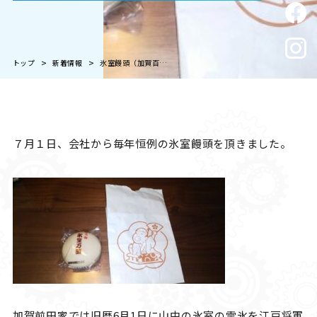
トップ
新着情報
氷室饅頭（加賀百万石金沢の初夏の美味しい風物詩）
７月１日、会社から毎年恒例の氷室饅頭を頂きました。
加賀前田家では旧暦6月1日に山中の氷室の雪氷を江戸将軍