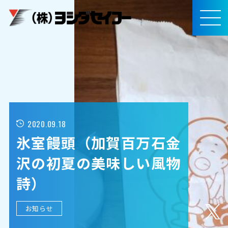
メインコンテンツへスキップ
MEN
U
2020.09.18
氷室饅頭（加賀百万石金
沢の初夏の美味しい風物
詩）
お知らせ