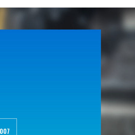
。
7007