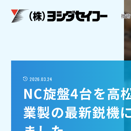
メインコンテンツへスキップ
技術
2026.03.24
NC旋盤4台を高
業製の最新鋭機
ました