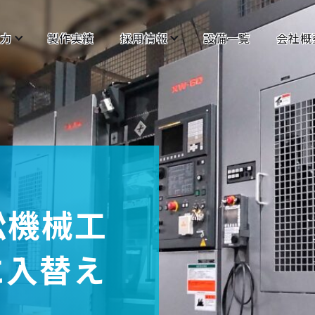
力
製作実績
採用情報
設備一覧
会社概
松機械工
に入替え