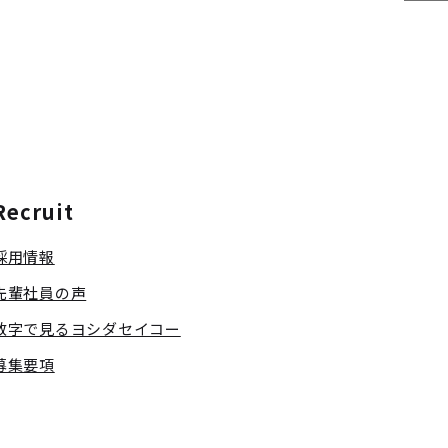
Recruit
採用情報
先輩社員の声
数字で見るヨシダセイコー
募集要項