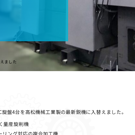
替えました
C旋盤4台を高松機械工業製の最新鋭機に入替えました。
利く量産旋削機
ミーリング対応の複合加工機